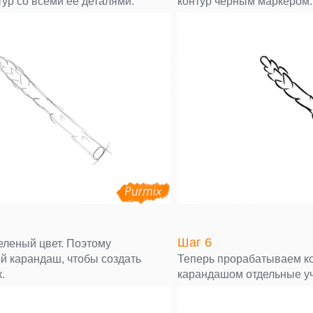
ур со всеми ее деталями.
контур черным маркером.
Шаг 6
еленый цвет. Поэтому
й карандаш, чтобы создать
Теперь прорабатываем к
.
карандашом отдельные уч