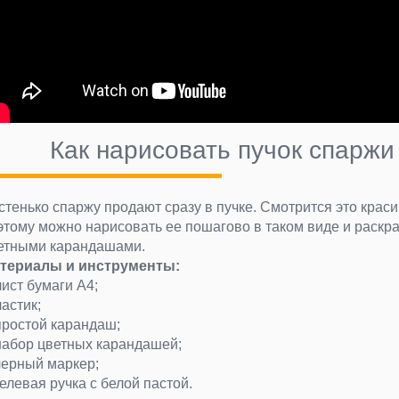
Как нарисовать пучок спаржи
стенько спаржу продают сразу в пучке. Смотрится это краси
этому можно нарисовать ее пошагово в таком виде и раскр
етными карандашами.
териалы и инструменты:
лист бумаги А4;
ластик;
простой карандаш;
набор цветных карандашей;
черный маркер;
гелевая ручка с белой пастой.