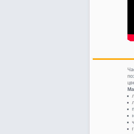
Ча
по
цв
Ма