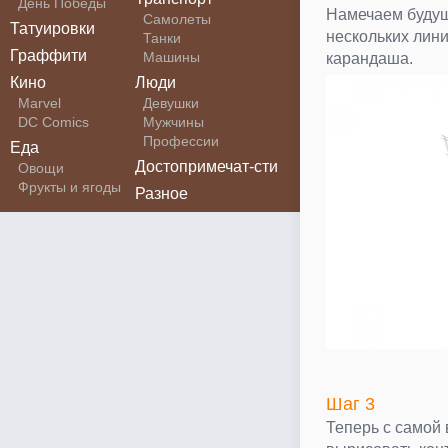
День Победы
Намечаем будущ
Самолеты
Татуировки
нескольких лини
Танки
Граффити
Машины
карандаша.
Кино
Люди
Marvel
Девушки
DC Comics
Мужчины
Профессии
Еда
Достопримечат-сти
Овощи
Фрукты и ягоды
Разное
Шаг 3
Теперь с самой