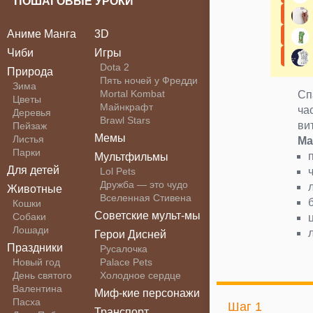
ПОШАГОВЫЕ УРОКИ
Аниме Манга
3D
Чиби
Игры
Dota 2
Природа
Пять ночей у Фредди
Зима
Mortal Kombat
Сп
Цветы
Майнкрафт
ча
Деревья
Brawl Stars
ви
Пейзаж
Мемы
Листья
Ма
Парки
Мультфильмы
Для детей
Lol Pets
Дружба — это чудо
Животные
Вселенная Стивена
Кошки
Советские мульт-мы
Собаки
Лошади
Герои Дисней
Праздники
Русалочка
Новый год
Palace Pets
День святого
Холодное сердце
Валентина
Миф-кие персонажи
Пасха
Шаг 1
Транспорт