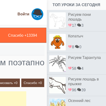
ТОП УРОКИ ЗА СЕГОДНЯ
Войти
Рисуем пони
лошадь
17
3
Спасибо +
13394
Копатыч
8
0
Рисуем Тарантула
м поэтапно
58
4
Рисуем лошадь в
рисовать +
0
Спасибо +
0
прыжке
96
39
Осенний лес