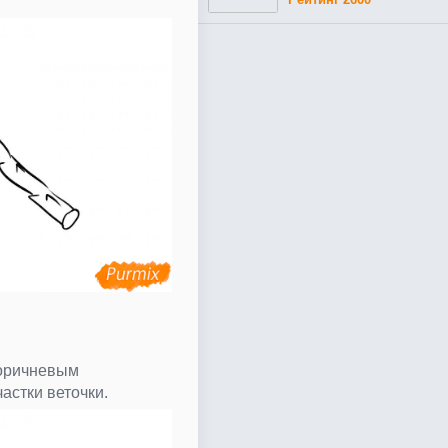
оричневым
астки веточки.