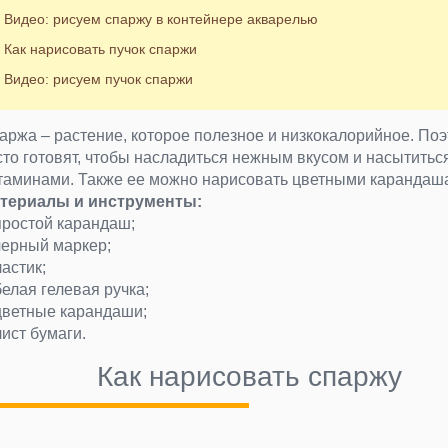
Видео: рисуем спаржу в контейнере акварелью
Как нарисовать пучок спаржи
Видео: рисуем пучок спаржи
аржа – растение, которое полезное и низкокалорийное. Поэ
сто готовят, чтобы насладиться нежным вкусом и насытитьс
таминами. Также ее можно нарисовать цветными карандаш
териалы и инструменты:
простой карандаш;
черный маркер;
ластик;
белая гелевая ручка;
цветные карандаши;
лист бумаги.
Как нарисовать спаржу