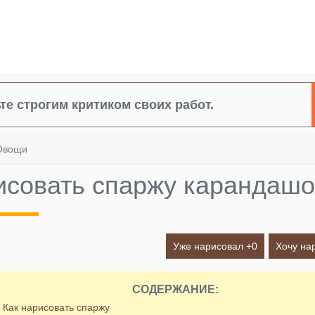
те строгим критиком своих работ.
Овощи
исовать спаржу карандашо
Уже нарисовал +
0
Хочу на
СОДЕРЖАНИЕ:
Как нарисовать спаржу