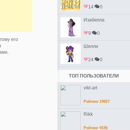
14
0
Изабелла
9
0
тому его
я
Шелли
ами.
24
0
ТОП ПОЛЬЗОВАТЕЛИ
vikl-art
Рейтинг 19827
Rikk
Рейтинг 9156