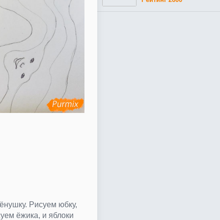
нушку. Рисуем юбку,
суем ёжика, и яблоки