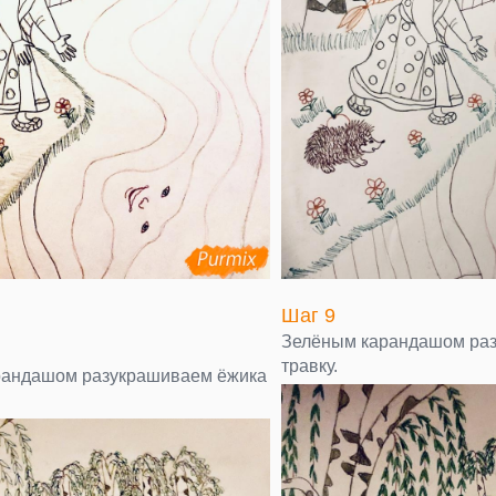
Шаг 9
Зелёным карандашом ра
травку.
рандашом разукрашиваем ёжика