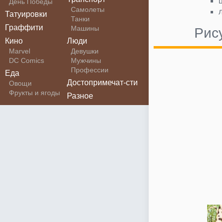
День Победы
Самолеты
Татуировки
Танки
Граффити
Машины
Рис
Кино
Люди
Marvel
Девушки
DC Comics
Мужчины
Профессии
Еда
Достопримечат-сти
Овощи
Фрукты и ягоды
Разное