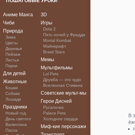
ПОШАГОВЫЕ УРОКИ
Аниме Манга
3D
Чиби
Игры
Dota 2
Природа
Пять ночей у Фредди
Зима
Mortal Kombat
Цветы
Майнкрафт
Деревья
Brawl Stars
Пейзаж
Мемы
Листья
Парки
Мультфильмы
Для детей
Lol Pets
Дружба — это чудо
Животные
Вселенная Стивена
Кошки
Советские мульт-мы
Собаки
Лошади
Герои Дисней
Праздники
Русалочка
Новый год
Palace Pets
В 
День святого
Холодное сердце
ёж
Валентина
Миф-кие персонажи
Пасха
Транспорт