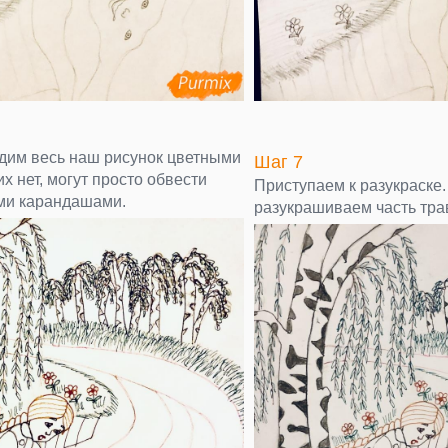
дим весь наш рисунок цветными
Шаг 7
их нет, могут просто обвести
Приступаем к разукраске
ми карандашами.
разукрашиваем часть тра