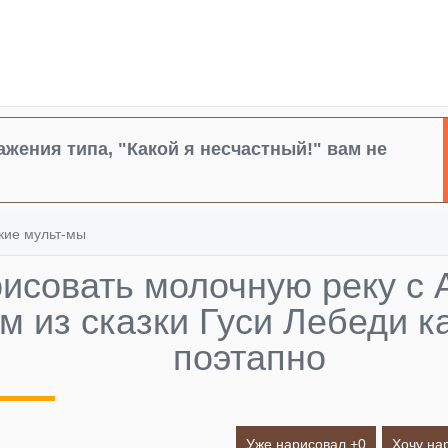
жения типа, "Какой я несчастный!" вам не
кие мульт-мы
рисовать молочную реку с
м из сказки Гуси Лебеди 
поэтапно
Уже нарисовал +
0
Хочу на