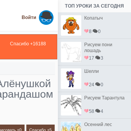
ТОП УРОКИ ЗА СЕГОДНЯ
Войти
Копатыч
8
0
Спасибо +
16188
Рисуем пони
лошадь
17
3
Шелли
 Алёнушкой
24
0
карандашом
Рисуем Тарантула
58
4
Осенний лес
рисовать +
0
Спасибо +
5