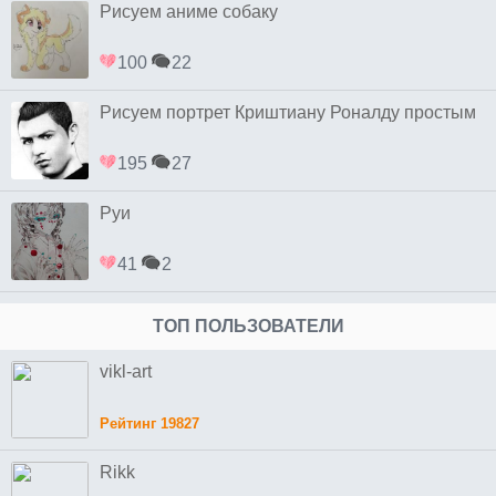
Рисуем аниме собаку
100
22
Рисуем портрет Криштиану Роналду простым
195
27
Руи
41
2
ТОП ПОЛЬЗОВАТЕЛИ
vikl-art
Рейтинг 19827
Rikk