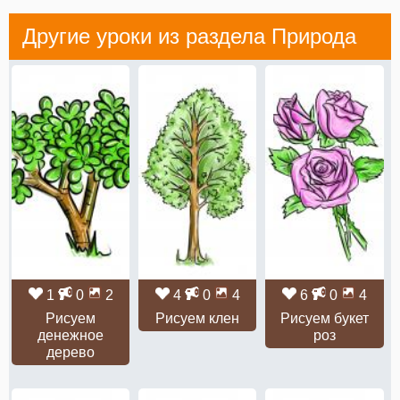
Другие уроки из раздела
Природа
1
0
2
4
0
4
6
0
4
Рисуем
Рисуем клен
Рисуем букет
денежное
роз
дерево