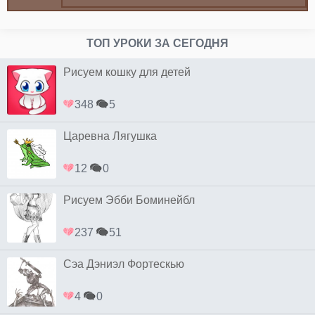
ТОП УРОКИ ЗА СЕГОДНЯ
Рисуем кошку для детей
348
5
Царевна Лягушка
12
0
Рисуем Эбби Боминейбл
237
51
Сэа Дэниэл Фортескью
4
0