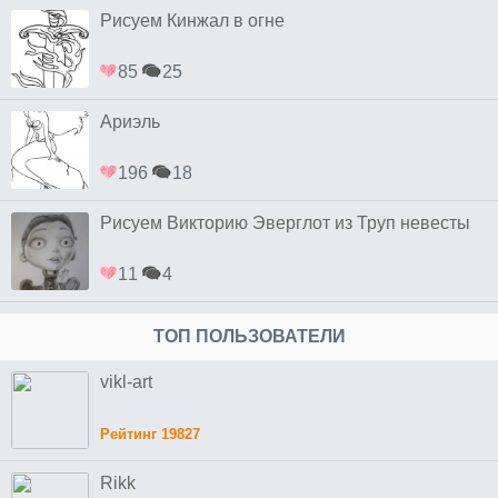
Рисуем Кинжал в огне
85
25
Ариэль
196
18
Рисуем Викторию Эверглот из Труп невесты
11
4
ТОП ПОЛЬЗОВАТЕЛИ
vikl-art
Рейтинг 19827
Rikk