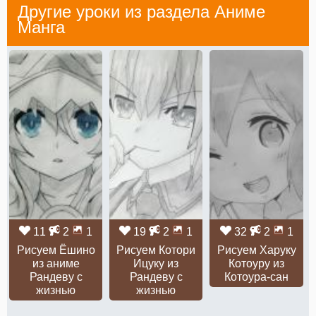
Другие уроки из раздела
Аниме
Манга
11
2
1
19
2
1
32
2
1
Рисуем Ёшино
Рисуем Котори
Рисуем Харуку
из аниме
Ицуку из
Котоуру из
Рандеву с
Рандеву с
Котоура-сан
жизнью
жизнью