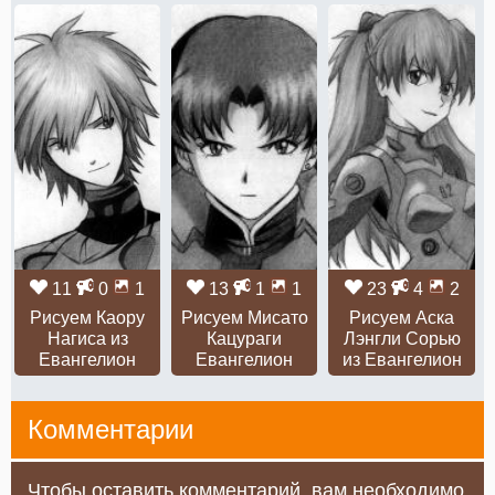
11
0
1
13
1
1
23
4
2
Рисуем Каору
Рисуем Мисато
Рисуем Аска
Нагиса из
Кацураги
Лэнгли Сорью
Евангелион
Евангелион
из Евангелион
Комментарии
Чтобы оставить комментарий, вам необходимо