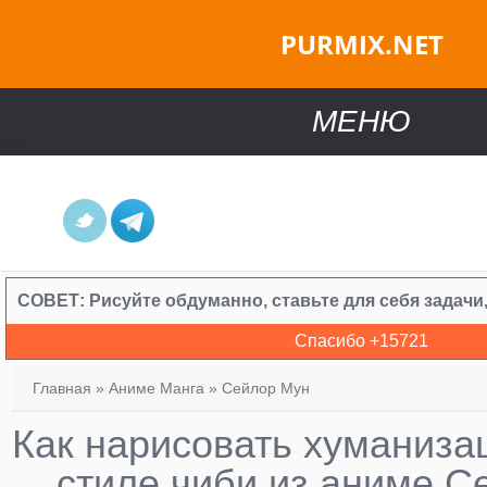
PURMIX.NET
МЕНЮ
СОВЕТ:
Рисуйте обдуманно, ставьте для себя задачи
Спасибо +
15721
Главная
»
Аниме Манга
»
Сейлор Мун
Как нарисовать хуманиза
стиле чиби из аниме С