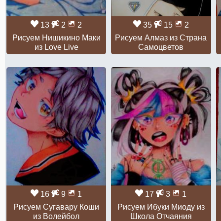
13
2
2
35
15
2
Рисуем Нишикино Маки
Рисуем Алмаз из Страна
из Love Live
Самоцветов
16
9
1
17
3
1
Рисуем Сугавару Коши
Рисуем Ибуки Миоду из
из Волейбол
Школа Отчаяния