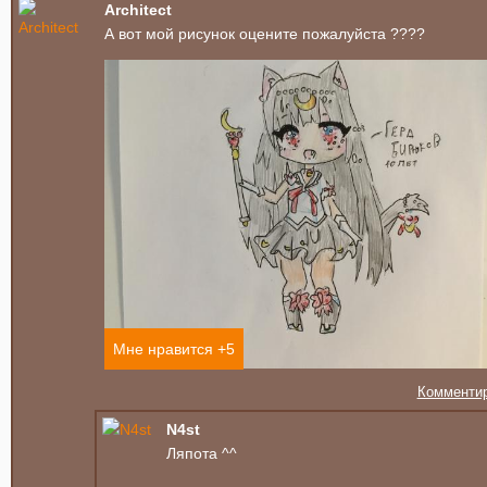
Architect
А вот мой рисунок оцените пожалуйста ????
Мне нравится +
5
Комменти
N4st
Ляпота ^^