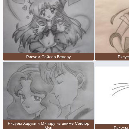
Рисуем Сейлор Венеру
Рису
Рисуем Харуки и Мичиру из аниме Сейлор
Мун
Рисуем 