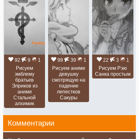
92
9
1
99
39
1
22
3
1
Рисуем
Рисуем аниме
Рисуем Рэю
эмблему
девушку
Санка простым
братьев
смотрящую на
Элриков из
падение
аниме
лепестков
Стальной
Сакуры
алхимик
Комментарии