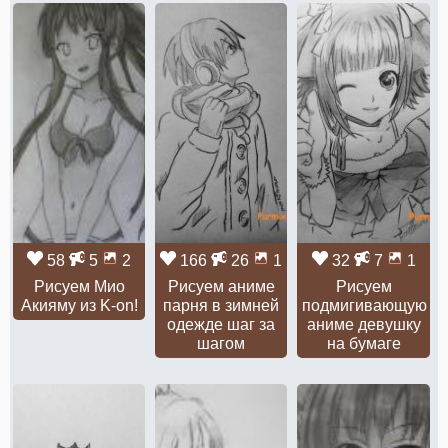
58
5
2
166
26
1
32
7
1
Рисуем Мио
Рисуем аниме
Рисуем
Акияму из K-on!
парня в зимней
подмигивающую
одежде шаг за
аниме девушку
шагом
на бумаге