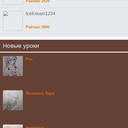
Рейтинг 2934
IceKream1234
Рейтинг 2600
Новые уроки
Руи
Йошикаге Кира
Антилопа