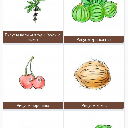
Рисуем волчьи ягоды (волчье
лыко)
Рисуем крыжовник
Рисуем черешню
Рисуем кокос