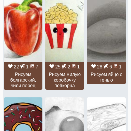
22
1
7
25
2
1
28
6
1
Рисуем
Рисуем милую
Рисуем яйцо с
болгарский,
коробочку
тенью
чили перец
попкорна