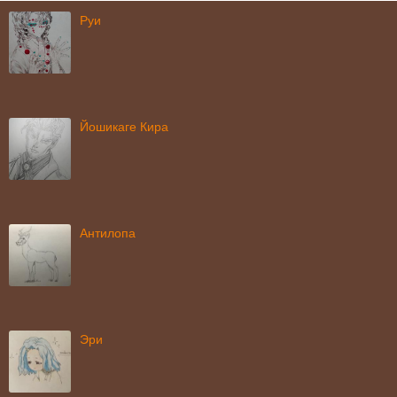
Руи
Йошикаге Кира
Антилопа
Эри