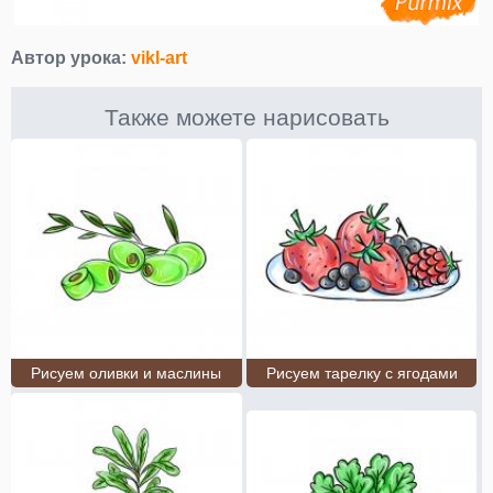
Автор урока:
vikl-art
Также можете нарисовать
Рисуем оливки и маслины
Рисуем тарелку с ягодами