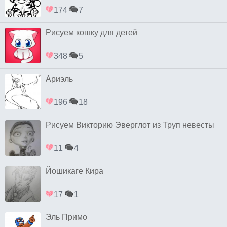
174
7
Рисуем кошку для детей
348
5
Ариэль
196
18
Рисуем Викторию Эверглот из Труп невесты
11
4
Йошикаге Кира
17
1
Эль Примо