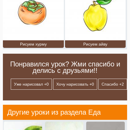
Рисуем хурму
Рисуем айву
Понравился урок? Жми спасибо и
делись с друзьями!!
Уже нарисовал +
0
Хочу нарисовать +
0
Спасибо +
2
Другие уроки из раздела
Еда