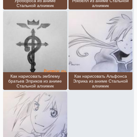
Уробороса из аниме
Рокбелл из аниме Стальной
Стальной алхимик
алхимик
Как нарисовать эмблему
Как нарисовать Альфонса
братьев Элриков из аниме
Элрика из аниме Стальной
Стальной алхимик
алхимик