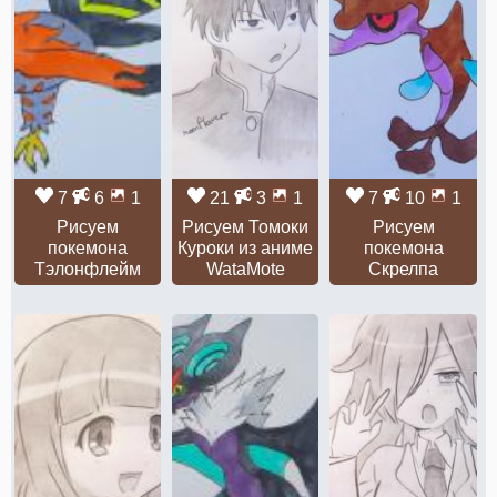
7
6
1
21
3
1
7
10
1
Рисуем
Рисуем Томоки
Рисуем
покемона
Куроки из аниме
покемона
Тэлонфлейм
WataMote
Скрелпа