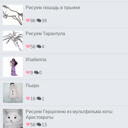
Рисуем лошадь в прыжке
96
39
Рисуем Тарантула
58
4
Изабелла
9
0
Пьеро
16
1
Рисуем Герцогиню из мультфильма коты
Аристократы
58
13