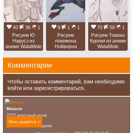
40
36
1
9
1
1
70
58
1
Рисуем Ю
Рисуем
Рисуем Томоко
Нарусэ из
покемона
Куроки из аниме
аниме WataMote
Нойверна
WataMote
Комментарии
Чтобы оставить комментарий, вам необходимо
войти или зарегистрироваться.
Melanie
???? классный урок)
Мне нравится +