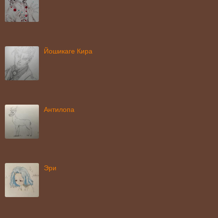
Йошикаге Кира
Антилопа
Эри