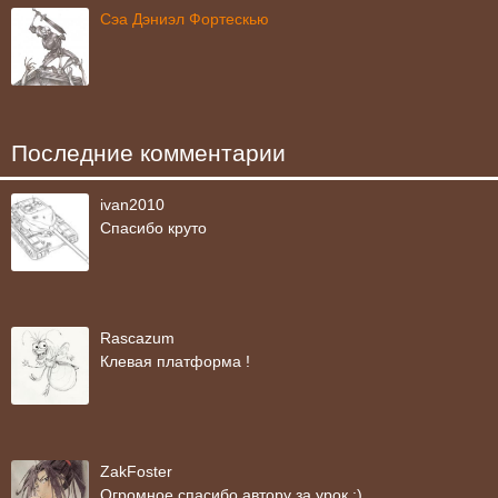
Сэа Дэниэл Фортескью
Последние комментарии
ivan2010
Спасибо круто
Rascazum
Клевая платформа !
ZakFoster
Огромное спасибо автору за урок :)