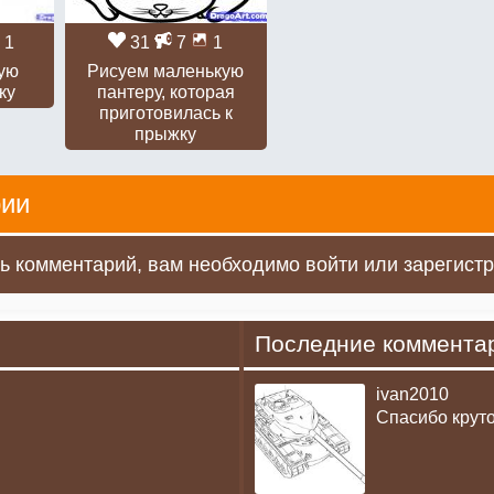
1
31
7
1
ую
Рисуем маленькую
ку
пантеру, которая
приготовилась к
прыжку
ии
ь комментарий, вам необходимо войти или зарегистр
Последние коммента
ivan2010
Спасибо крут