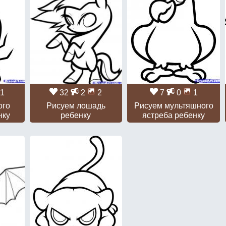
1
32
2
2
7
0
1
ого
Рисуем лошадь
Рисуем мультяшного
нку
ребенку
ястреба ребенку