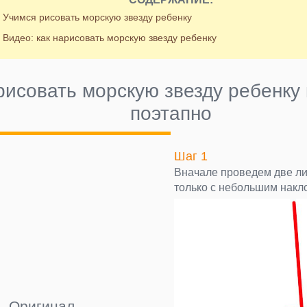
Учимся рисовать морскую звезду ребенку
Видео: как нарисовать морскую звезду ребенку
рисовать морскую звезду ребенк
поэтапно
Шаг 1
Вначале проведем две ли
только с небольшим накл
Оригинал