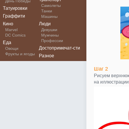
День Победы
Самолеты
Татуировки
Танки
Граффити
Машины
Кино
Люди
Marvel
Девушки
DC Comics
Мужчины
Профессии
Еда
Достопримечат-сти
Овощи
Фрукты и ягоды
Разное
Шаг 2
Рисуем верхнюю 
на иллюстрации