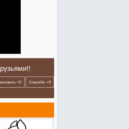
рузьями!!
рисовать +
0
Спасибо +
9