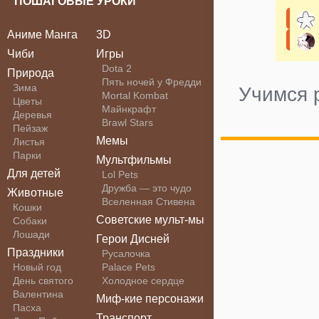
ПОШАГОВЫЕ УРОКИ
Аниме Манга
3D
Чиби
Игры
Dota 2
Природа
Пять ночей у Фредди
Зима
Учимся 
Mortal Kombat
Цветы
Майнкрафт
Деревья
Brawl Stars
Пейзаж
Мемы
Листья
Парки
Мультфильмы
Для детей
Lol Pets
Дружба — это чудо
Животные
Вселенная Стивена
Кошки
Советские мульт-мы
Собаки
Лошади
Герои Дисней
Праздники
Русалочка
Новый год
Palace Pets
День святого
Холодное сердце
Валентина
Миф-кие персонажи
Пасха
Транспорт