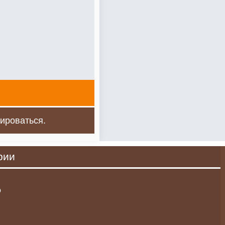
ироваться.
рии
о