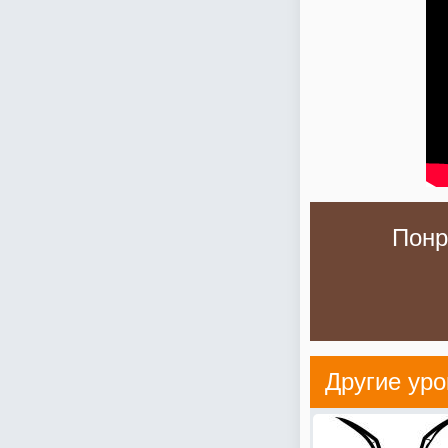
Понр
Другие уро