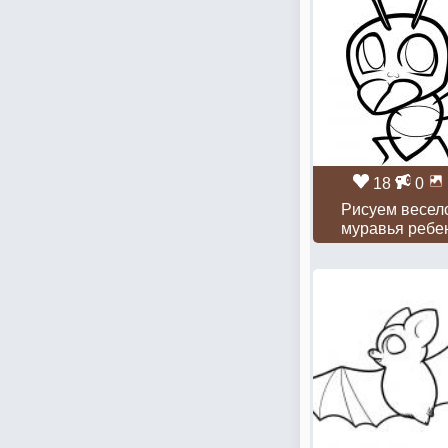
18
0
Рисуем весел
муравья ребе