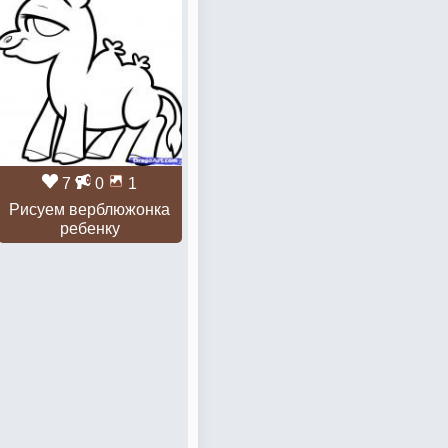
7
0
1
Рисуем верблюжонка
ребенку