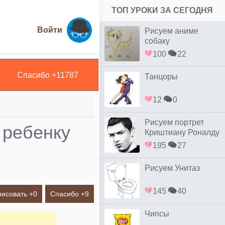
ТОП УРОКИ ЗА СЕГОДНЯ
Войти
Рисуем аниме
собаку
100
22
Спасибо +
11787
Танцоры
12
0
Рисуем портрет
 ребенку
Криштиану Роналду
простым
195
27
Рисуем Унитаз
145
40
рисовать +
0
Спасибо +
9
Чипсы