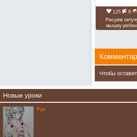
125
9
Рисуем летуч
мышку ребен
Комментар
Чтобы оставит
Новые уроки
Руи