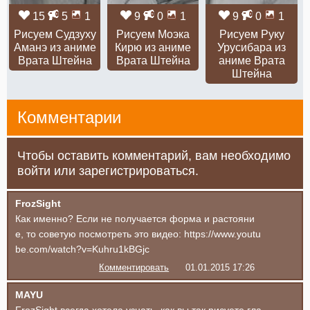
15
5
1
9
0
1
9
0
1
Рисуем Судзуху
Рисуем Моэка
Рисуем Руку
Аманэ из аниме
Кирю из аниме
Урусибара из
Врата Штейна
Врата Штейна
аниме Врата
Штейна
Комментарии
Чтобы оставить комментарий, вам необходимо
войти или зарегистрироваться.
FrozSight
Как именно? Если не получается форма и растояни
е, то советую посмотреть это видео: https://www.youtu
be.com/watch?v=Kuhru1kBGjc
Комментировать
01.01.2015 17:26
MAYU