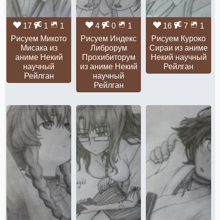
17
1
1
4
0
1
16
7
1
Рисуем Микото
Рисуем Индекс
Рисуем Куроко
Мисака из
Либрорум
Сираи из аниме
аниме Некий
Прохибиторум
Некий научный
научный
из аниме Некий
Рейлган
Рейлган
научный
Рейлган