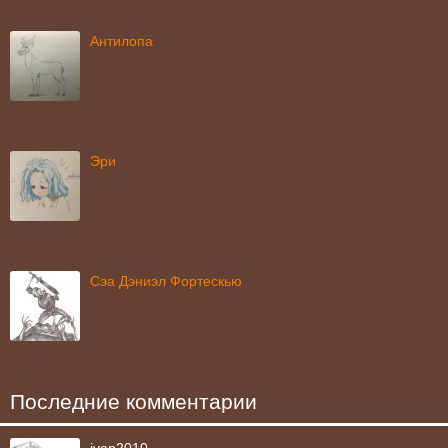
Антилопа
Эри
Сэа Дэниэл Фортескью
Последние комментарии