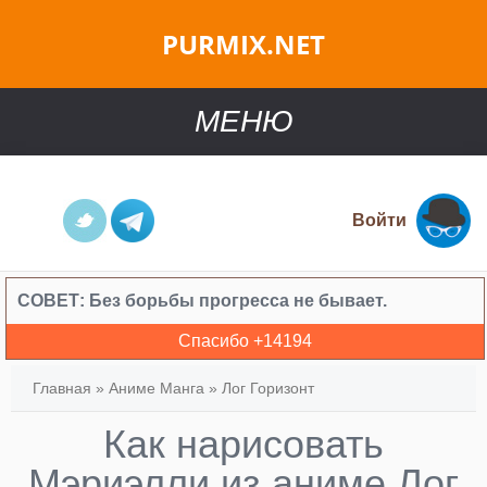
PURMIX.NET
МЕНЮ
Войти
СОВЕТ:
Без борьбы прогресса не бывает.
Спасибо +
14194
Главная
»
Аниме Манга
»
Лог Горизонт
Как нарисовать
Мэриэлли из аниме Лог