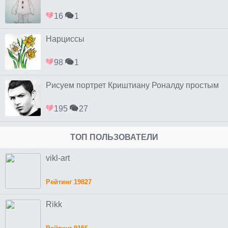
16
1
Нарциссы
98
1
Рисуем портрет Криштиану Роналду простым
195
27
ТОП ПОЛЬЗОВАТЕЛИ
vikl-art
Рейтинг 19827
Rikk