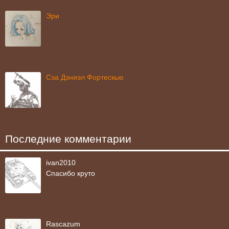
Эри
Сэа Дэниэл Фортескью
Последние комментарии
ivan2010
Спасибо круто
Rascazum