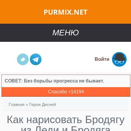
PURMIX.NET
МЕНЮ
Войти
СОВЕТ:
Без борьбы прогресса не бывает.
Спасибо +
14194
Главная
»
Герои Дисней
Как нарисовать Бродягу
из Леди и Бродяга