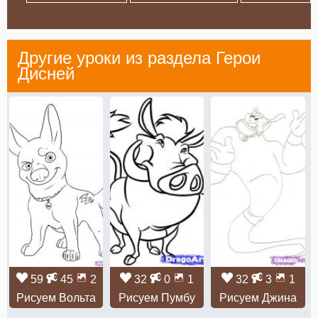
Другие уроки из раздела
Герои
Дисней
59
45
2
32
0
1
32
3
1
Рисуем Вольта
Рисуем Пумбу
Рисуем Джина