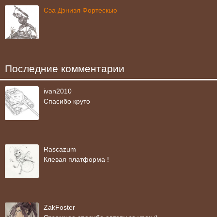
Сэа Дэниэл Фортескью
Последние комментарии
ivan2010
Спасибо круто
Rascazum
Клевая платформа !
ZakFoster