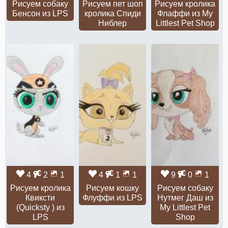
Рисуем собаку
Рисуем пет шоп
Рисуем кролика
Бенсон из LPS
кролика Спиди
Флаффи из My
Ниблер
Littlest Pet Shop
4
2
1
4
1
1
9
0
1
Рисуем кролика
Рисуем кошку
Рисуем собаку
Квиксти
Флуффи из LPS
Нутмег Даш из
(Quicksty ) из
My Littlest Pet
LPS
Shop