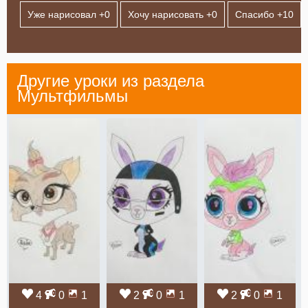
Уже нарисовал +
0
Хочу нарисовать +
0
Спасибо +
10
Другие уроки из раздела
Мультфильмы
4
0
1
2
0
1
2
0
1