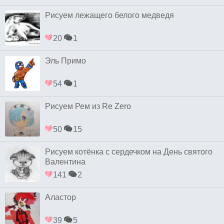
Рисуем лежащего белого медведя
20
1
Эль Примо
54
1
Рисуем Рем из Re Zero
50
15
Рисуем котёнка с сердечком на День святого
Валентина
141
2
Аластор
39
5