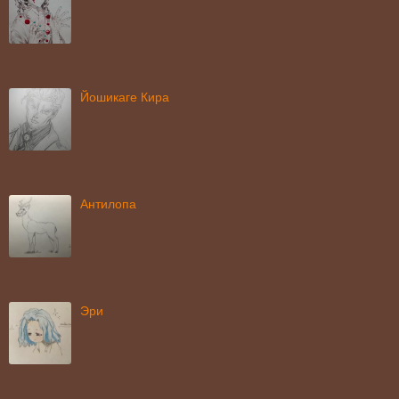
Йошикаге Кира
Антилопа
Эри