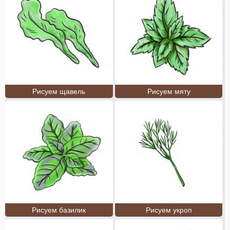
Рисуем щавель
Рисуем мяту
Рисуем базилик
Рисуем укроп