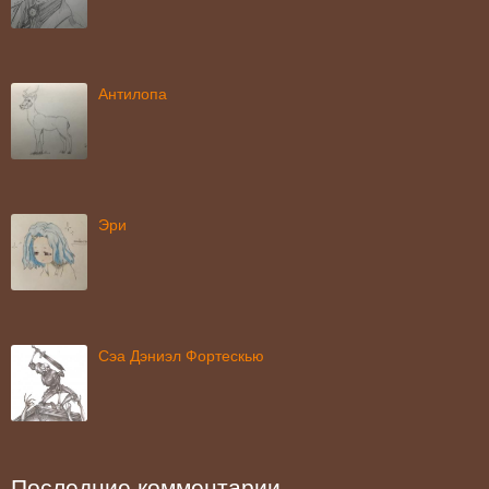
Антилопа
Эри
Сэа Дэниэл Фортескью
Последние комментарии