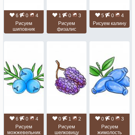
6
0
4
1
0
3
5
0
4
Рисуем
Рисуем
Рисуем калину
шиповник
физалис
6
0
4
0
1
2
0
0
3
Рисуем
Рисуем
Рисуем
можжевельник
шелковицу
жимолость