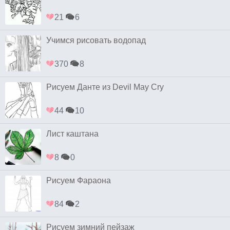
21
6
Учимся рисовать водопад
370
8
Рисуем Данте из Devil May Cry
44
10
Лист каштана
8
0
Рисуем Фараона
84
2
Рисуем зимний пейзаж