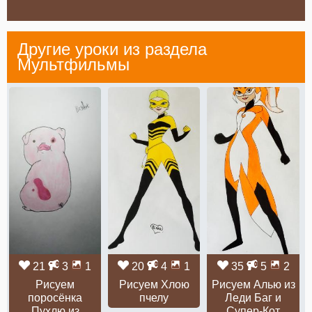
Другие уроки из раздела
Мультфильмы
21
3
1
20
4
1
35
5
2
Рисуем
Рисуем Хлою
Рисуем Алью из
поросёнка
пчелу
Леди Баг и
Пухлю из
Супер-Кот