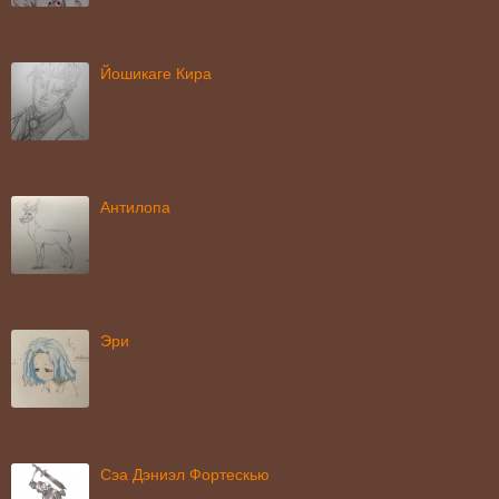
Йошикаге Кира
Антилопа
Эри
Сэа Дэниэл Фортескью