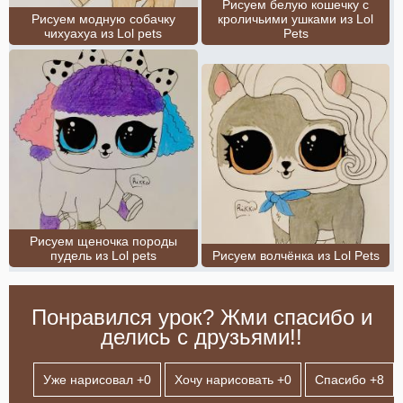
Рисуем белую кошечку с
Рисуем модную собачку
кроличьими ушками из Lol
чихуахуа из Lol pets
Pets
Рисуем щеночка породы
пудель из Lol pets
Рисуем волчёнка из Lol Pets
Понравился урок? Жми спасибо и
делись с друзьями!!
Уже нарисовал +
0
Хочу нарисовать +
0
Спасибо +
8