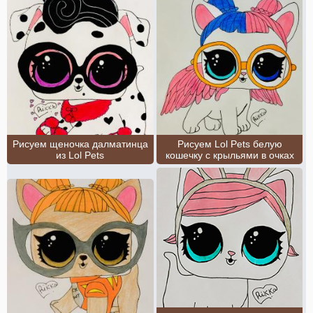
Рисуем щеночка далматинца
Рисуем Lol Pets белую
из Lol Pets
кошечку с крыльями в очках