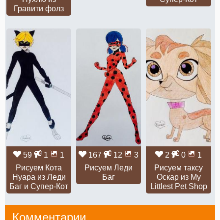
Гравити фолз
59
1
1
167
12
3
2
0
1
Рисуем Кота
Рисуем Леди
Рисуем таксу
Нуара из Леди
Баг
Оскар из My
Баг и Супер-Кот
Littlest Pet Shop
Комментарии