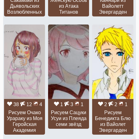
Сакамаки из
Женскую Особь
Каннари из
Дьявольских
из Атака
Вайолетт
Возлюбленных
Титанов
Эвергарден
38
12
4
1
3
1
2
2
1
Рисуем Очако
Рисуем Сацуки
Рисуем
Урараку из Моя
Усуи из Плеяда
Бенедикта Блю
Геройская
семи звёзд
из Вайолет
Академия
Эвергарден