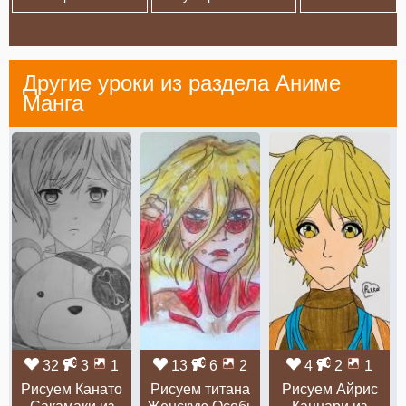
Другие уроки из раздела
Аниме
Манга
32
3
1
13
6
2
4
2
1
Рисуем Канато
Рисуем титана
Рисуем Айрис