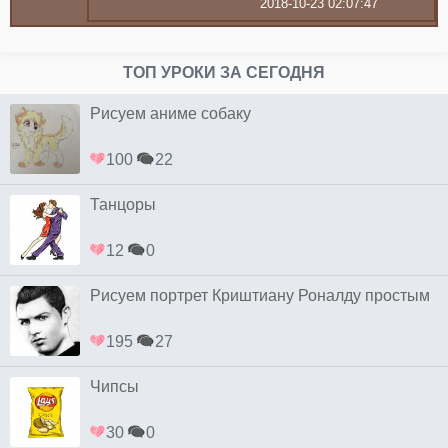
2018-10-23 02:07:47
ТОП УРОКИ ЗА СЕГОДНЯ
Рисуем аниме собаку
100
22
Танцоры
12
0
Рисуем портрет Криштиану Роналду простым
195
27
Чипсы
30
0