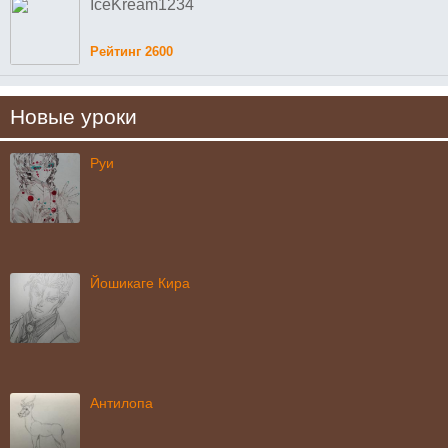
IceKream1234
Рейтинг 2600
Новые уроки
Руи
Йошикаге Кира
Антилопа