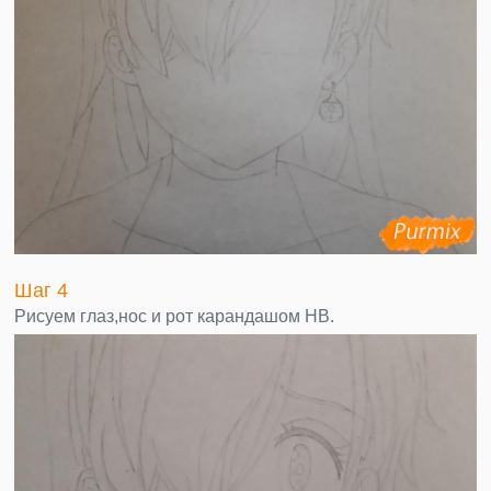
Шаг 4
Рисуем глаз,нос и рот карандашом НВ.