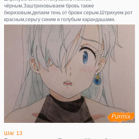
чёрным.Заштриховываем бровь также
бюризовым,делаем тень от брови серым.Штрихуем рот
красным,серьгу синим и голубым карандашами.
Шаг 13