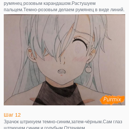
румянец розовым карандашом.Растушуем
пальцем.Темно-розовым делаем румянец в виде линий.
Шаг 12
Зрачок штрихуем темно-синим,затем-чёрным.Сам глаз
штрихуем синим и голубым.Оттеняем