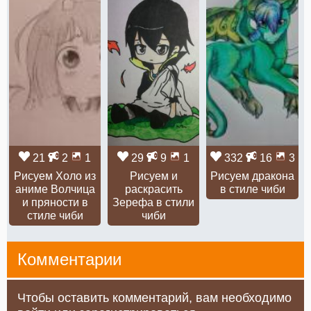
21
2
1
29
9
1
332
16
3
Рисуем Холо из
Рисуем и
Рисуем дракона
аниме Волчица
раскрасить
в стиле чиби
и пряности в
Зерефа в стили
стиле чиби
чиби
Комментарии
Чтобы оставить комментарий, вам необходимо