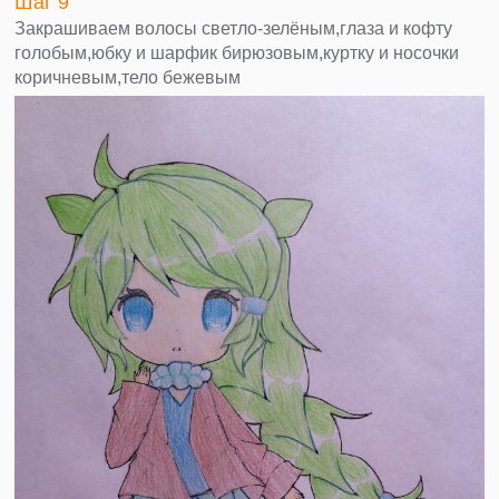
Шаг 9
Закрашиваем волосы светло-зелёным,глаза и кофту
голобым,юбку и шарфик бирюзовым,куртку и носочки
коричневым,тело бежевым