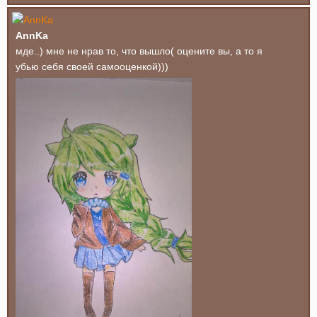
AnnKa
мде..) мне не нрав то, что вышло( оцените вы, а то я
убью себя своей самооценкой)))