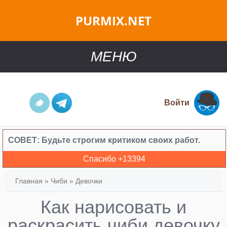
PURMIX.NET
МЕНЮ
Войти
СОВЕТ:
Будьте строгим критиком своих работ.
Спасибо +
13394
Главная
»
Чиби
»
Девочки
Как нарисовать и
раскрасить чиби девочку