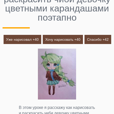
цветными карандашами
поэтапно
Уже нарисовал +
40
Хочу нарисовать +
40
Спасибо +
42
В этом уроке я расскажу как нарисовать
и раскрасить чиби девочку цветными