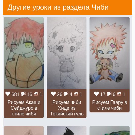
Другие уроки из раздела
Чиби
681
16
1
26
4
1
17
6
1
Рисуем Акаши
Рисуем чиби
Рисуем Гаару в
Сейджуро в
Хиде из
стиле чиби
стиле чиби
Токийский гуль