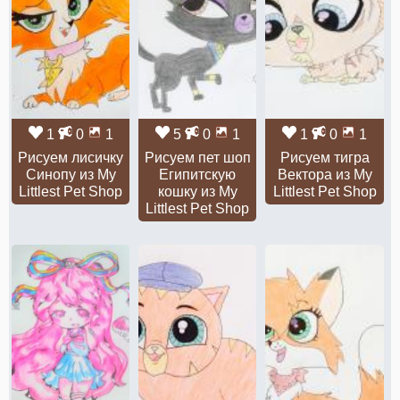
1
0
1
5
0
1
1
0
1
Рисуем лисичку
Рисуем пет шоп
Рисуем тигра
Синопу из My
Египитскую
Вектора из My
Littlest Pet Shop
кошку из My
Littlest Pet Shop
Littlest Pet Shop