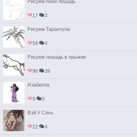
Рисуем пони лошадь
17
3
Рисуем Тарантула
58
4
Рисуем лошадь в прыжке
96
39
Изабелла
9
0
Вэй У Сянь
22
4