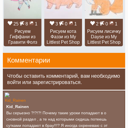
25
8
1
3
0
1
2
0
1
Рисуем
Рисуем кота
Рисуем лисичку
Гиффани из
Фаззи из My
Dayse из My
Гравити Фолз
Littlest Pet Shop
Littlest Pet Shop
Комментарии
Чтобы оставить комментарий, вам необходимо
войти или зарегистрироваться.
Kid_Rainen
Вы серьезно ?!?!?! Почему такие уроки попадают в о
сновной раздел , а те над которыми сидишь потеешь
сутками попадают в брау!!!? Я иногда охреневаю с эт