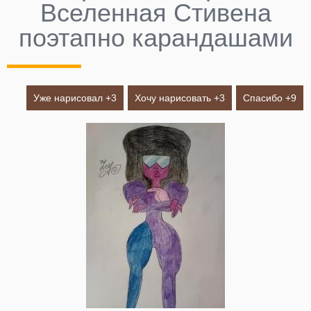
Вселенная Стивена
поэтапно карандашами
Уже нарисовал +
3
Хочу нарисовать +
3
Спасибо +
9