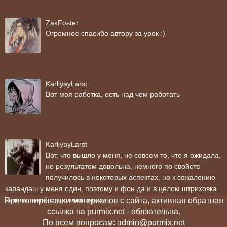
ZakFoster
Огромное спасибо автору за урок :)
KarliyayLarst
Вот моя работка, есть над чем работать
KarliyayLarst
Вот, что вышло у меня, не совсем то, что я ожидала,
но результатом довольна, немного по свойств
получилось в некоторых аспектах, но к сожалению
карандаш у меня один, поэтому и фон да и в целом штриховка
вышла такой с проплешинами
При копировании материалов с сайта, активная обратная
ссылка на purmix.net - обязательна.
По всем вопросам: admin@purmix.net