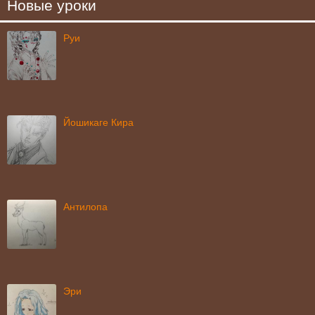
Новые уроки
Руи
Йошикаге Кира
Антилопа
Эри